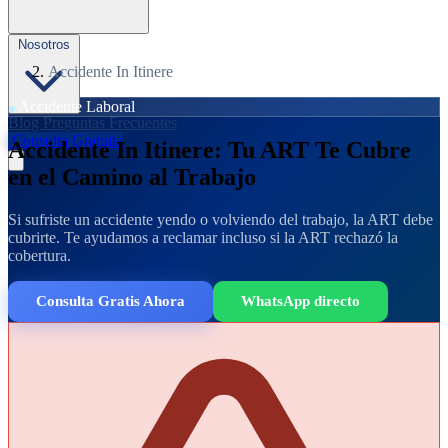
Nosotros
Accidente In Itinere
Accidente Laboral
Blog
Preguntas Frecuentes
Consulta Gratuita
Accidente In Itinere: Tu ART Te Cubre
en el Camino al Trabajo
Si sufriste un accidente yendo o volviendo del trabajo, la ART debe
cubrirte. Te ayudamos a reclamar incluso si la ART rechazó la
cobertura.
Consulta Gratis Ahora
WhatsApp directo