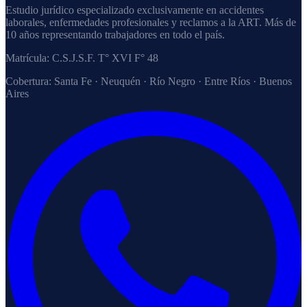
Estudio jurídico especializado exclusivamente en accidentes
laborales, enfermedades profesionales y reclamos a la ART. Más de
10 años representando trabajadores en todo el país.
Matrícula:
C.S.J.S.F. T° XVI F° 48
Cobertura:
Santa Fe · Neuquén · Río Negro · Entre Ríos · Buenos
Aires