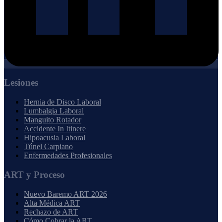
Lesiones
Hernia de Disco Laboral
Lumbalgia Laboral
Manguito Rotador
Accidente In Itinere
Hipoacusia Laboral
Túnel Carpiano
Enfermedades Profesionales
ART y Proceso
Nuevo Baremo ART 2026
Alta Médica ART
Rechazo de ART
Cómo Cobrar la ART