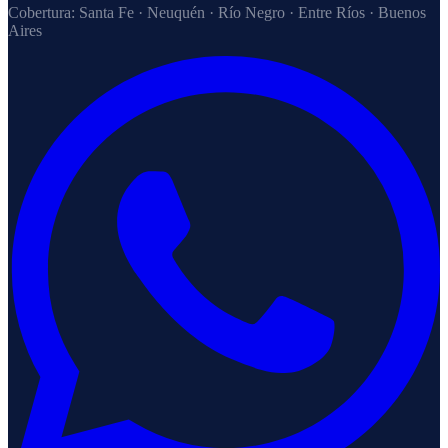
Cobertura:
Santa Fe · Neuquén · Río Negro · Entre Ríos · Buenos
Aires