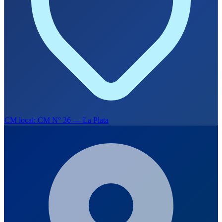
CM local: CM N° 36 — La Plata