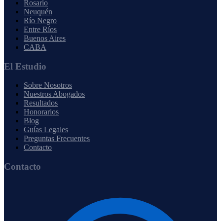
Rosario
Neuquén
Río Negro
Entre Ríos
Buenos Aires
CABA
El Estudio
Sobre Nosotros
Nuestros Abogados
Resultados
Honorarios
Blog
Guías Legales
Preguntas Frecuentes
Contacto
Contacto