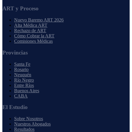
ART y Proceso
Nuevo Baremo ART 2026
Alta Médica ART
Rechazo de ART
Cómo Cobrar la ART
Comisiones Médicas
Provincias
Santa Fe
Rosario
Neuquén
Río Negro
Entre Ríos
Buenos Aires
CABA
El Estudio
Sobre Nosotros
Nuestros Abogados
Resultados