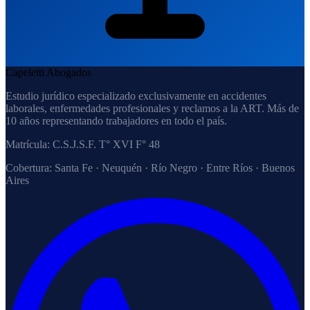
Capeletti Abogados
Estudio jurídico especializado exclusivamente en accidentes
laborales, enfermedades profesionales y reclamos a la ART. Más de
10 años representando trabajadores en todo el país.
Matrícula:
C.S.J.S.F. T° XVI F° 48
Cobertura:
Santa Fe · Neuquén · Río Negro · Entre Ríos · Buenos
Aires