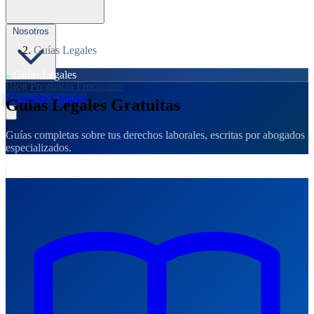
Nosotros
Guías Legales
Guías Legales
Blog
Preguntas Frecuentes
Consulta Gratuita
Guías Legales Gratuitas
Guías completas sobre tus derechos laborales, escritas por abogados
especializados.