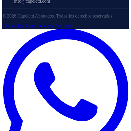
info@capeletti.com
© 2026 Capeletti Abogados. Todos los derechos reservados.
Honorarios
·
Sobre Nosotros
·
Contacto