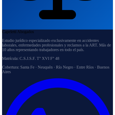
Capeletti Abogados
Estudio jurídico especializado exclusivamente en accidentes
laborales, enfermedades profesionales y reclamos a la ART. Más de
10 años representando trabajadores en todo el país.
Matrícula:
C.S.J.S.F. T° XVI F° 48
Cobertura:
Santa Fe · Neuquén · Río Negro · Entre Ríos · Buenos
Aires