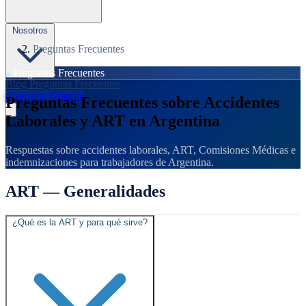
Nosotros
Preguntas Frecuentes
Preguntas Frecuentes
Blog
Preguntas Frecuentes
Consulta Gratuita
Preguntas Frecuentes sobre Accidentes
Laborales y ART en Argentina
Respuestas sobre accidentes laborales, ART, Comisiones Médicas e
indemnizaciones para trabajadores de Argentina.
ART — Generalidades
¿Qué es la ART y para qué sirve?