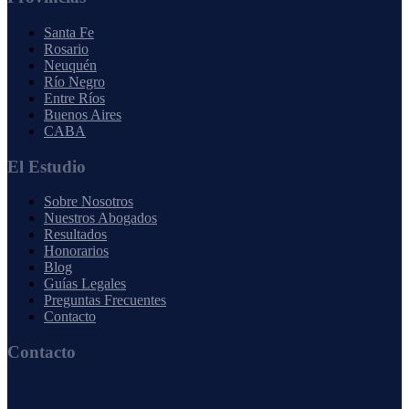
Santa Fe
Rosario
Neuquén
Río Negro
Entre Ríos
Buenos Aires
CABA
El Estudio
Sobre Nosotros
Nuestros Abogados
Resultados
Honorarios
Blog
Guías Legales
Preguntas Frecuentes
Contacto
Contacto