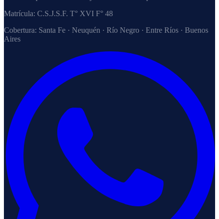
Matrícula:
C.S.J.S.F. T° XVI F° 48
Cobertura:
Santa Fe · Neuquén · Río Negro · Entre Ríos · Buenos
Aires