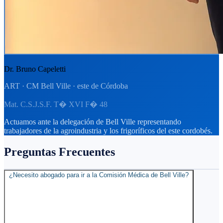
Dr. Bruno Capeletti
ART · CM Bell Ville · este de Córdoba
Mat. C.S.J.S.F. T� XVI F� 48
Actuamos ante la delegación de Bell Ville representando
trabajadores de la agroindustria y los frigoríficos del este cordobés.
Preguntas Frecuentes
¿Necesito abogado para ir a la Comisión Médica de Bell Ville?