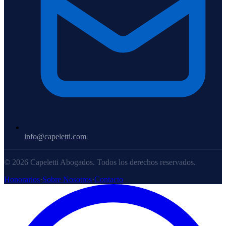
info@capeletti.com
© 2026 Capeletti Abogados. Todos los derechos reservados.
Honorarios
·
Sobre Nosotros
·
Contacto