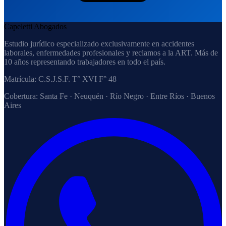
Capeletti Abogados
Estudio jurídico especializado exclusivamente en accidentes
laborales, enfermedades profesionales y reclamos a la ART. Más de
10 años representando trabajadores en todo el país.
Matrícula:
C.S.J.S.F. T° XVI F° 48
Cobertura:
Santa Fe · Neuquén · Río Negro · Entre Ríos · Buenos
Aires