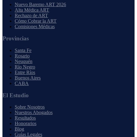
Nuevo Baremo ART 2026
Alta Médica ART
Rechazo de ART
Cómo Cobrar la ART
Comisiones Médicas
Provincias
Santa Fe
Rosario
Neuquén
Río Negro
Entre Ríos
Buenos Aires
CABA
El Estudio
Sobre Nosotros
Nuestros Abogados
Resultados
Honorarios
Blog
Guías Legales