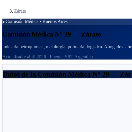
Zárate
Comisión Médica · Buenos Aires
Comisión Médica N° 29 — Zárate
industria petroquímica, metalurgia, portuaria, logística. Abogados lab
Actualizado: abril 2026 · Fuente: SRT Argentina
Datos de la Comisión Médica N° 29 — Zár