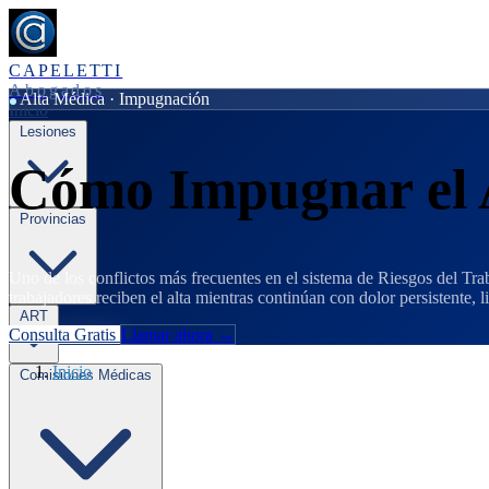
CAPELETTI
Abogados
Alta Médica · Impugnación
Inicio
Lesiones
Cómo Impugnar el A
Provincias
Uno de los conflictos más frecuentes en el sistema de Riesgos del Tra
trabajadores reciben el alta mientras continúan con dolor persistente, l
ART
Consulta Gratis
Llamar ahora →
Inicio
Comisiones Médicas